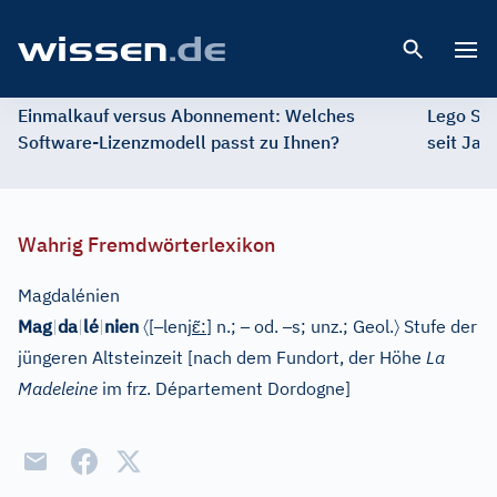
Open 
Einmalkauf versus Abonnement: Welches
Lego St
Software-Lizenzmodell passt zu Ihnen?
seit Jah
Wahrig Fremdwörterlexikon
Magdalénien
〈
–
ɛ̃
–
–
〉
Mag
|
da
|
lé
|
nien
[
lenj
:
]
n.;
od.
s; unz.;
Geol.
Stufe der
jüngeren Altsteinzeit
[
nach dem Fundort, der Höhe
La
Madeleine
im frz. Département Dordogne
]