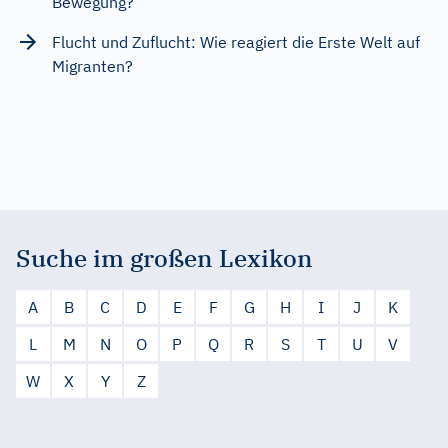
Bewegung?
Flucht und Zuflucht: Wie reagiert die Erste Welt auf
Migranten?
Suche im großen Lexikon
A
B
C
D
E
F
G
H
I
J
K
L
M
N
O
P
Q
R
S
T
U
V
W
X
Y
Z