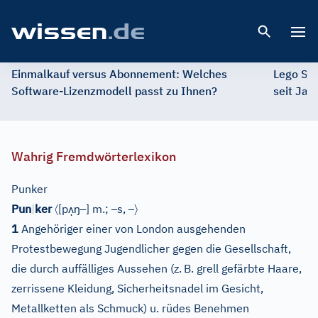
Open 
Einmalkauf versus Abonnement: Welches
Lego St
Software-Lizenzmodell passt zu Ihnen?
seit Jah
Wahrig Fremdwörterlexikon
Punker
〈
ʌ̣
ŋ
–
–
–
〉
Pun
|
ker
[
p
]
m.;
s,
1
Angehöriger einer von London ausgehenden
Protestbewegung Jugendlicher gegen die Gesellschaft,
die durch auffälliges Aussehen (z.
B. grell gefärbte Haare,
zerrissene Kleidung, Sicherheitsnadel im Gesicht,
Metallketten als Schmuck) u. rüdes Benehmen