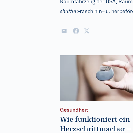
Raumfahrzeug der USA, Raumt
–
shuttle
»rasch hin
u. herbeför
Gesundheit
Wie funktioniert ein
Herzschrittmacher –