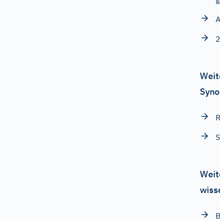
A
2
Weit
Syno
R
S
Weit
wiss
B