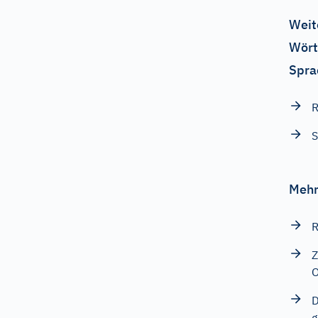
Weit
Wört
Spra
R
S
Mehr
R
Z
O
D
g