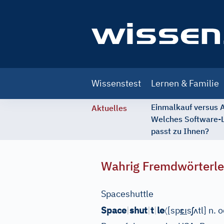
Main
Wissenstest
Lernen & Familie
navigation
Einmalkauf versus
Aktuelles
Welches Software-
passt zu Ihnen?
Wahrig Fremdwörterle
Spaceshuttle
〈
ɛı
ʃ
ʌ
Space
|
shut
|
t
|
le
[
sp
s
tl
]
n. 