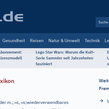
Gesundheit
Reisen
Natur & Umwelt
Technik
Le
 Abonnement:
Lego Star Wars: Warum die Kult-
E
Lizenzmodell
Serie Sammler seit Jahrzehnten
U
fasziniert
o
xikon
Weit
Frem
S
–
–
〉
oder m.;
s,
s
wiederverwendbares