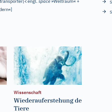
ransporter
[
<
engl.
space
»Weltraum« +
S
dern«
]
S
Wissenschaft
Wiederauferstehung der
Tiere