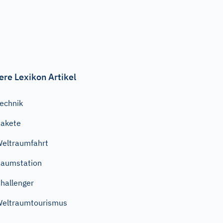
ere Lexikon Artikel
echnik
akete
eltraumfahrt
aumstation
hallenger
eltraumtourismus