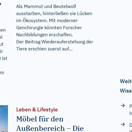
?
Als Mammut und Beutelwolf
ausstarben, hinterließen sie Lücken
im Ökosystem. Mit moderner
Genchirurgie könnten Forscher
ren
Nachbildungen erschaffen.
al
Der Beitrag
Wiederauferstehung der
ut
Tiere
erschien zuerst auf...
ür
 ist
es
Weit
Wiss
P
Leben & Lifestyle
h
Möbel für den
D
Außenbereich – Die