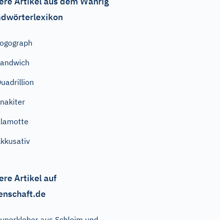
ere Artikel aus dem Wahrig
dwörterlexikon
ogograph
andwich
uadrillion
nakiter
lamotte
kkusativ
ere Artikel auf
enschaft.de
uperkleber aus Schleim und