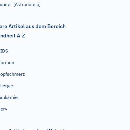
upiter (Astronomie)
ere Artikel aus dem Bereich
ndheit A-Z
AIDS
Hormon
opfschmerz
llergie
Leukämie
erv