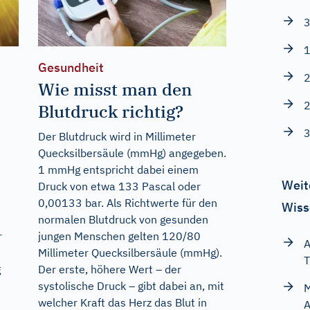
3
1
Gesundheit
2
Wie misst man den
2
Blutdruck richtig?
3
Der Blutdruck wird in Millimeter
Quecksilbersäule (mmHg) angegeben.
1 mmHg entspricht dabei einem
Weit
Druck von etwa 133 Pascal oder
0,00133 bar. Als Richtwerte für den
Wiss
normalen Blutdruck von gesunden
r
jungen Menschen gelten 120/80
A
Millimeter Quecksilbersäule (mmHg).
T
g
Der erste, höhere Wert – der
systolische Druck – gibt dabei an, mit
M
welcher Kraft das Herz das Blut in
A