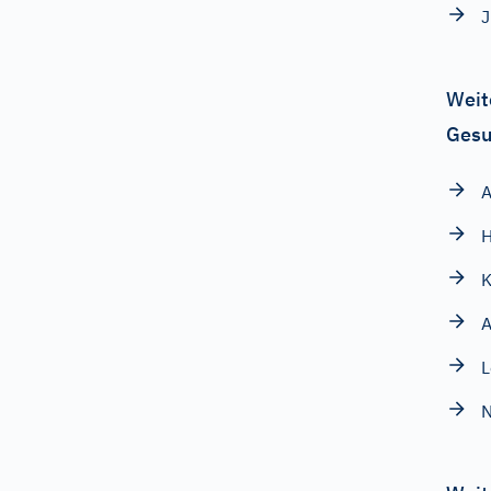
J
Weit
Gesu
K
A
N