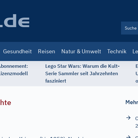
Gesundheit
Reisen
Natur & Umwelt
Technik
Le
 Abonnement:
Lego Star Wars: Warum die Kult-
E
Lizenzmodell
Serie Sammler seit Jahrzehnten
U
fasziniert
o
chte
Mehr
C