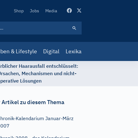
Secondary
Shop
Jobs
Media
Navigation
ben & Lifestyle
Digital
Lexika
rblicher Haarausfall entschlüsselt:
rsachen, Mechanismen und nicht-
perative Lösungen
 Artikel zu diesem Thema
hronik-Kalendarium Januar-März
2007