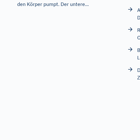
den Körper pumpt. Der untere...
A
D
R
O
B
L
D
Z