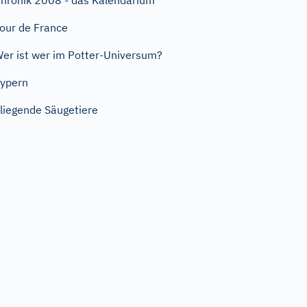
hronik 2008 - das Kalendarium
our de France
er ist wer im Potter-Universum?
ypern
liegende Säugetiere