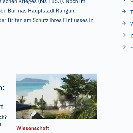
C
ischen Krieges (bis 1853). Noch im
ppen Burmas Hauptstadt Rangun.
T
der Briten am Schutz ihres Einflusses in
W
Z
F
n:
t
ich?
M
Wissenschaft