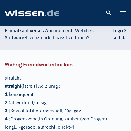
Open 
Einmalkauf versus Abonnement: Welches
Lego St
Software-Lizenzmodell passt zu Ihnen?
seit Jah
Wahrig Fremdwörterlexikon
straight
〈
ɛı
〉
straight
[str
t]
Adj.
;
umg.
1
konsequent
〈
〉
2
abwertend
lässig
〈
〉
3
Sexualität
heterosexuell;
Ggs
gay
〈
〉
4
Drogenszene
in Ordnung, sauber (von Drogen)
[
engl., »gerade, aufrecht, direkt«
]