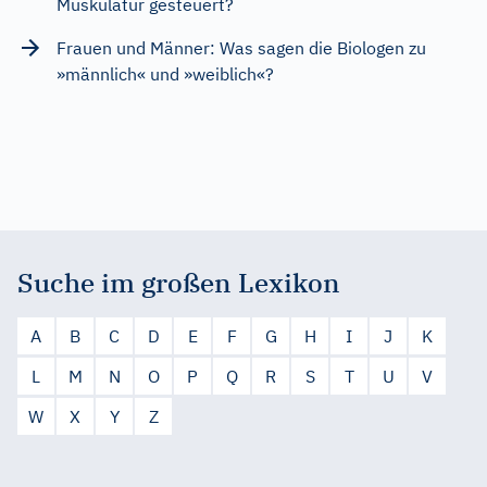
Muskulatur gesteuert?
Frauen und Männer: Was sagen die Biologen zu
»männlich« und »weiblich«?
Suche im großen Lexikon
A
B
C
D
E
F
G
H
I
J
K
L
M
N
O
P
Q
R
S
T
U
V
W
X
Y
Z