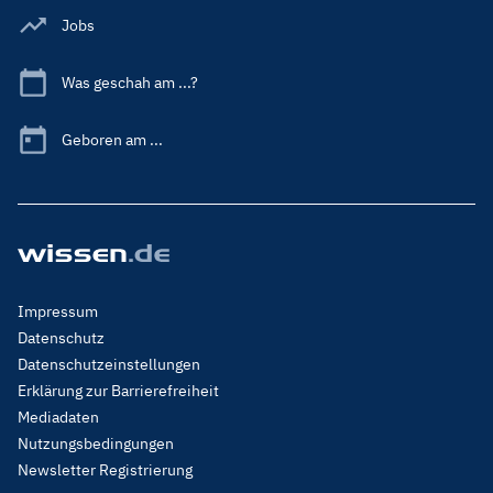
Jobs
Was geschah am ...?
Geboren am ...
Footer
Impressum
Menu
Datenschutz
Legal
Datenschutzeinstellungen
Erklärung zur Barrierefreiheit
Mediadaten
Nutzungsbedingungen
Newsletter Registrierung