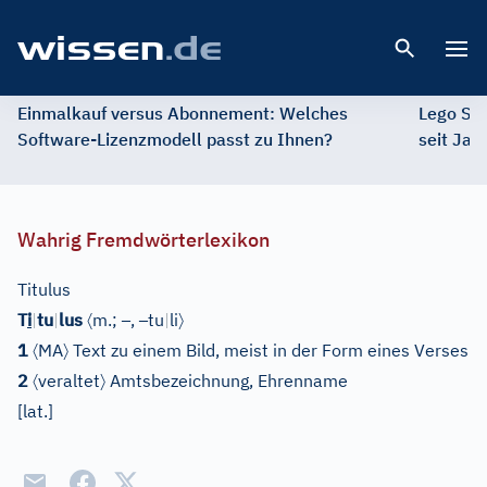
Open 
Einmalkauf versus Abonnement: Welches
Lego St
Software-Lizenzmodell passt zu Ihnen?
seit Jah
Wahrig Fremdwörterlexikon
Titulus
〈
–
–
〉
T
i
|
tu
|
lus
m.;
,
tu
|
li
〈
〉
1
MA
Text zu einem Bild, meist in der Form eines Verses
〈
〉
2
veraltet
Amtsbezeichnung, Ehrenname
[
lat.
]