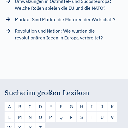
Umwälzungen in Ostmittel- und Südosteuropa:
Welche Rollen spielen die EU und die NATO?
Märkte: Sind Märkte die Motoren der Wirtschaft?
Revolution und Nation: Wie wurden die
revolutionären Ideen in Europa verbreitet?
Suche im großen Lexikon
A
B
C
D
E
F
G
H
I
J
K
L
M
N
O
P
Q
R
S
T
U
V
W
X
Y
Z