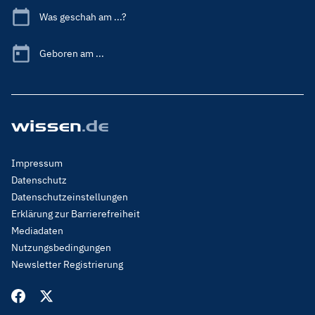
Was geschah am ...?
Geboren am ...
Footer
Impressum
Menu
Datenschutz
Legal
Datenschutzeinstellungen
Erklärung zur Barrierefreiheit
Mediadaten
Nutzungsbedingungen
Newsletter Registrierung