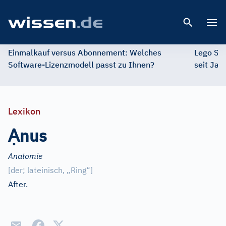
Open 
Einmalkauf versus Abonnement: Welches
Lego St
Software-Lizenzmodell passt zu Ihnen?
seit Jah
Lexikon
Ạ
nus
Anatomie
[
der; lateinisch, „Ring“
]
After.