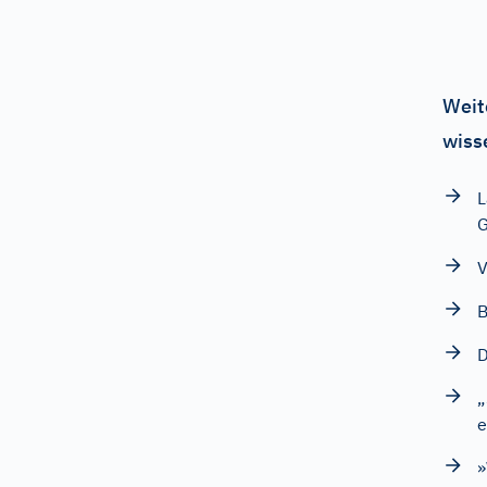
Weit
wiss
L
G
V
B
D
„
e
»