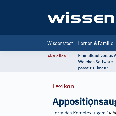
Main
Wissenstest
Lernen & Familie
navigation
Einmalkauf versus
Aktuelles
Welches Software-
passt zu Ihnen?
Lexikon
ọ
Appositi
nsau
Form des Komplexauges;
Lich