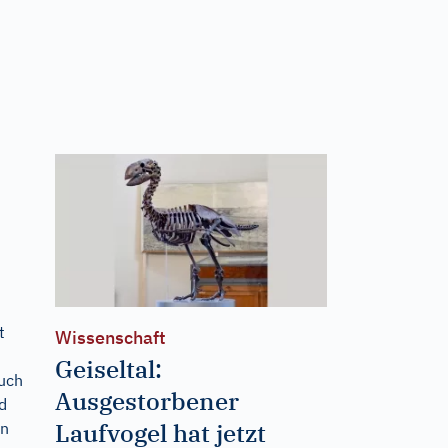
t
Wissenschaft
Geiseltal:
auch
Ausgestorbener
d
Laufvogel hat jetzt
on