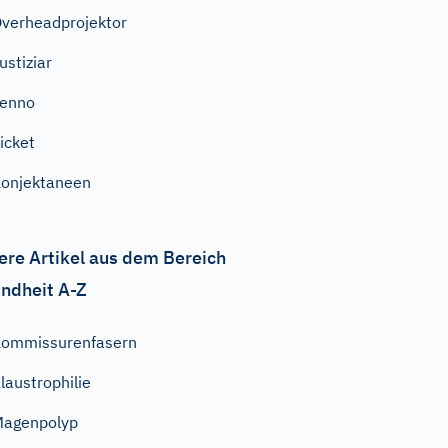
verheadprojektor
ustiziar
Tenno
icket
onjektaneen
ere Artikel aus dem Bereich
ndheit A-Z
ommissurenfasern
laustrophilie
Magenpolyp