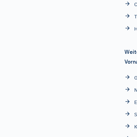
C
T
Weit
Vorn
G
N
E
S
K