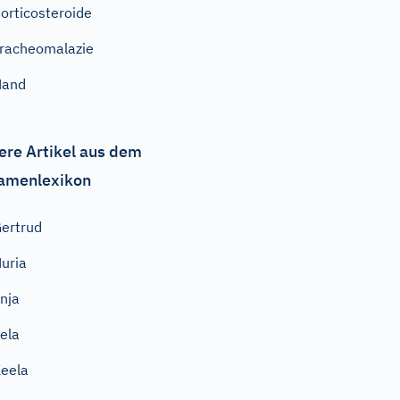
orticosteroide
racheomalazie
Hand
ere Artikel aus dem
amenlexikon
ertrud
uria
nja
ela
eela