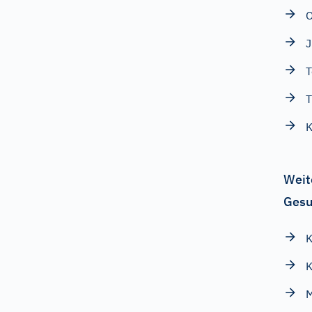
O
J
T
K
Weit
Gesu
K
K