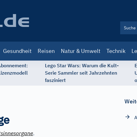
Gesundheit
Reisen
Natur & Umwelt
Technik
Le
 Abonnement:
Lego Star Wars: Warum die Kult-
E
Lizenzmodell
Serie Sammler seit Jahrzehnten
U
fasziniert
o
Weit
ge
A
tsinnesorgane
.