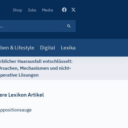
Secondary
Shop
Jobs
Media
Navigation
ben & Lifestyle
Digital
Lexika
rblicher Haarausfall entschlüsselt:
rsachen, Mechanismen und nicht-
perative Lösungen
ere Lexikon Artikel
ppositionsauge