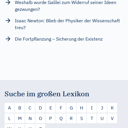
Weshalb wurde Galilei zum Widerruf seiner Ideen
gezwungen?
Isaac Newton: Blieb der Physiker der Wissenschaft
treu?
Die Fortpflanzung – Sicherung der Existenz
Suche im großen Lexikon
A
B
C
D
E
F
G
H
I
J
K
L
M
N
O
P
Q
R
S
T
U
V