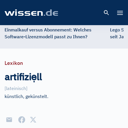
Open 
Einmalkauf versus Abonnement: Welches
Lego St
Software-Lizenzmodell passt zu Ihnen?
seit Jah
Lexikon
ẹ
artifizi
ll
[
lateinisch
]
künstlich, gekünstelt.