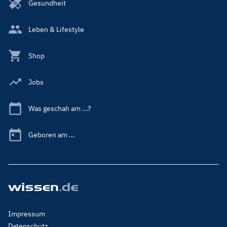
Gesundheit
Leben & Lifestyle
Shop
Jobs
Was geschah am ...?
Geboren am ...
Footer
Impressum
Menu
Datenschutz