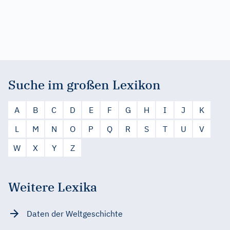
Suche im großen Lexikon
A
B
C
D
E
F
G
H
I
J
K
L
M
N
O
P
Q
R
S
T
U
V
W
X
Y
Z
Weitere Lexika
Daten der Weltgeschichte