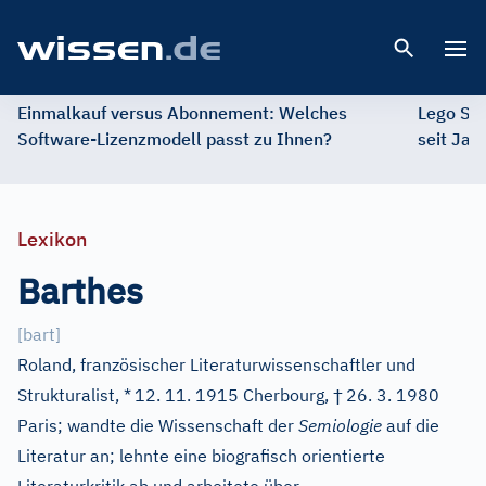
Open 
Einmalkauf versus Abonnement: Welches
Lego St
Software-Lizenzmodell passt zu Ihnen?
seit Jah
Lexikon
Barthes
[
bart
]
Roland, französischer Literaturwissenschaftler und
†
Strukturalist, *
12. 11. 1915 Cherbourg,
26. 3. 1980
Paris; wandte die Wissenschaft der
Semiologie
auf die
Literatur an; lehnte eine biografisch orientierte