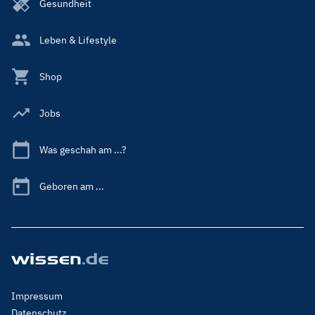
Gesundheit
Leben & Lifestyle
Shop
Jobs
Was geschah am ...?
Geboren am ...
Footer
Impressum
Menu
Datenschutz