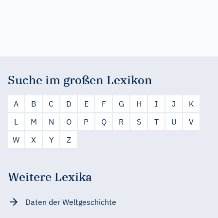
Suche im großen Lexikon
A
B
C
D
E
F
G
H
I
J
K
L
M
N
O
P
Q
R
S
T
U
V
W
X
Y
Z
Weitere Lexika
Daten der Weltgeschichte