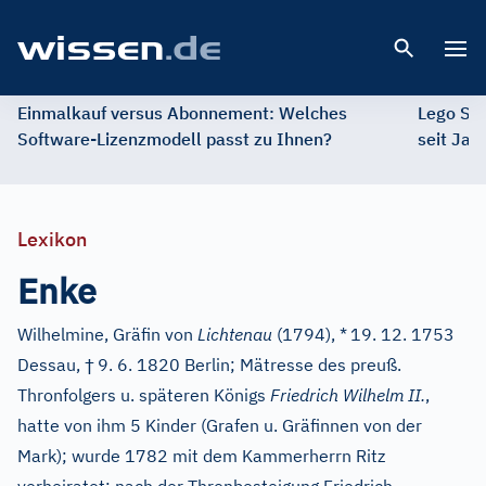
Open 
Einmalkauf versus Abonnement: Welches
Lego St
Software-Lizenzmodell passt zu Ihnen?
seit Jah
Lexikon
Enke
Wilhelmine, Gräfin von
Lichtenau
(1794), *
19. 12. 1753
†
Dessau,
9. 6. 1820 Berlin; Mätresse des preuß.
Thronfolgers u. späteren Königs
Friedrich Wilhelm
II.
,
hatte von ihm 5 Kinder (Grafen u. Gräfinnen von der
Mark); wurde 1782 mit dem Kammerherrn Ritz