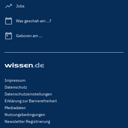
Jobs
Was geschah am ...?
Geboren am ...
Footer
Impressum
Menu
Datenschutz
Legal
Datenschutzeinstellungen
Erklärung zur Barrierefreiheit
Mediadaten
Nutzungsbedingungen
Newsletter Registrierung