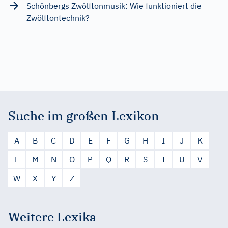
Schönbergs Zwölftonmusik: Wie funktioniert die
Zwölftontechnik?
Suche im großen Lexikon
A
B
C
D
E
F
G
H
I
J
K
L
M
N
O
P
Q
R
S
T
U
V
W
X
Y
Z
Weitere Lexika