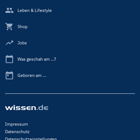
Leben & Lifestyle
Shop
Jobs
Was geschah am ...?
Geboren am ...
Footer
Impressum
Menu
Datenschutz
Legal
Datenschutzeinstellungen