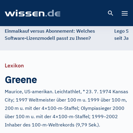
Open 
Einmalkauf versus Abonnement: Welches
Lego St
Software-Lizenzmodell passt zu Ihnen?
seit Jah
Lexikon
Greene
Maurice, US-amerikan. Leichtathlet, *
23. 7. 1974 Kansas
City; 1997 Weltmeister über 100
m u. 1999 über 100
m,
200
m u. mit der 4×100-m-Staffel; Olympiasieger 2000
–
über 100
m u. mit der 4×100-m-Staffel; 1999
2002
Inhaber des 100-m-Weltrekords (9,79 Sek.).