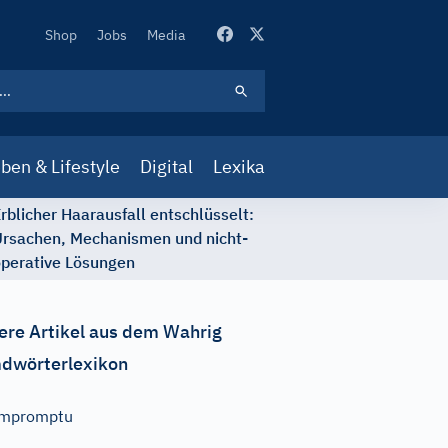
Secondary
Shop
Jobs
Media
Navigation
ben & Lifestyle
Digital
Lexika
rblicher Haarausfall entschlüsselt:
rsachen, Mechanismen und nicht-
perative Lösungen
ere Artikel aus dem Wahrig
dwörterlexikon
Impromptu