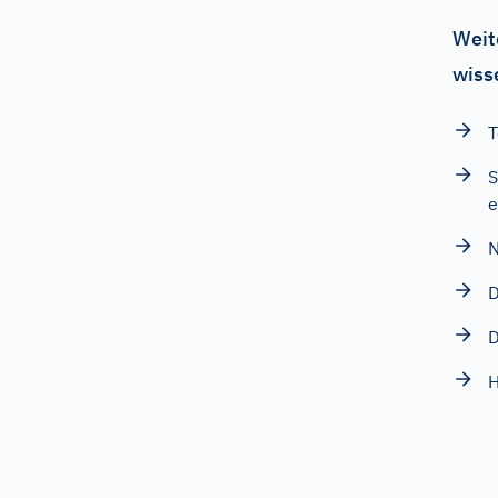
Weit
wiss
T
S
e
N
D
D
H