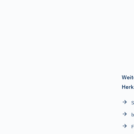
Weit
Herk
b
F