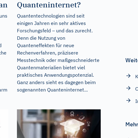
an
Quanteninternet?
 uns
Quantentechnologien sind seit
einigen Jahren ein sehr aktives
Forschungsfeld – und das zurecht.
Denn die Nutzung von
d
Quanteneffekten für neue
che
Rechenverfahren, präzisere
Weit
Messtechnik oder maßgeschneiderte
Quantenmaterialien bietet viel
praktisches Anwendungspotenzial.
K
Ganz anders sieht es dagegen beim
C
Darm
sogenannten Quanteninternet...
Mehr