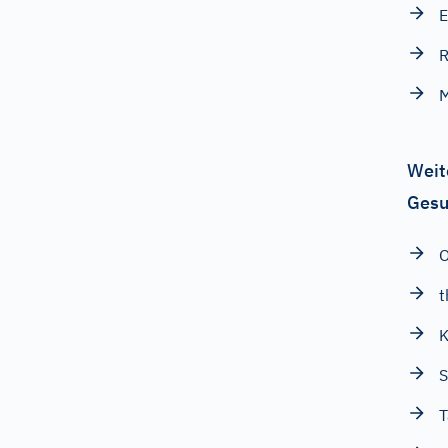
E
M
Weit
Gesu
O
t
K
S
T