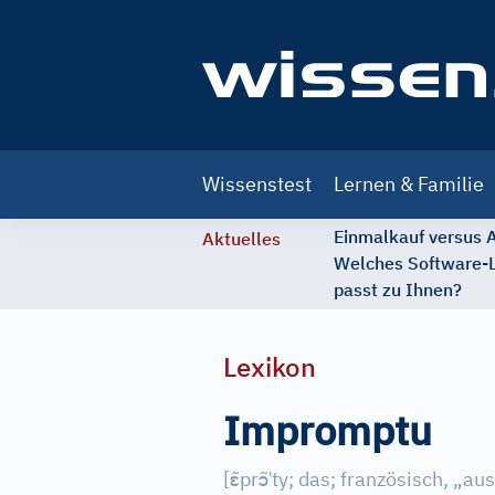
Main
Wissenstest
Lernen & Familie
navigation
Einmalkauf versus
Aktuelles
Welches Software-
passt zu Ihnen?
Lexikon
Impromptu
ɛ̃
ɔ̃
ˈ
[
pr
ty; das; französisch, „au