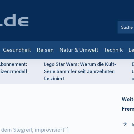
Gesundheit
Reisen
Natur & Umwelt
Technik
Le
 Abonnement:
Lego Star Wars: Warum die Kult-
E
Lizenzmodell
Serie Sammler seit Jahrzehnten
U
fasziniert
o
Weit
Frem
s dem Stegreif, improvisiert“
]