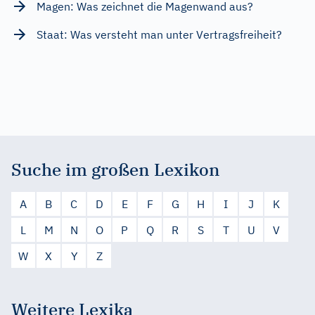
Magen: Was zeichnet die Magenwand aus?
Staat: Was versteht man unter Vertragsfreiheit?
Suche im großen Lexikon
A
B
C
D
E
F
G
H
I
J
K
L
M
N
O
P
Q
R
S
T
U
V
W
X
Y
Z
Weitere Lexika