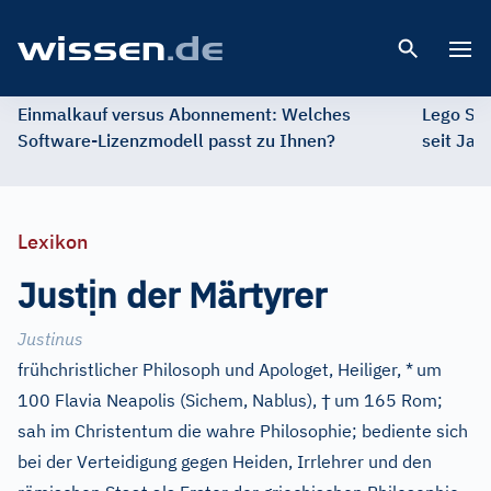
Open 
Einmalkauf versus Abonnement: Welches
Lego St
Software-Lizenzmodell passt zu Ihnen?
seit Jah
Lexikon
ị
Just
n der Märtyrer
Justinus
frühchristlicher Philosoph und Apologet, Heiliger, *
um
†
100 Flavia Neapolis (Sichem, Nablus),
um 165 Rom;
sah im Christentum die wahre Philosophie; bediente sich
bei der Verteidigung gegen Heiden, Irrlehrer und den