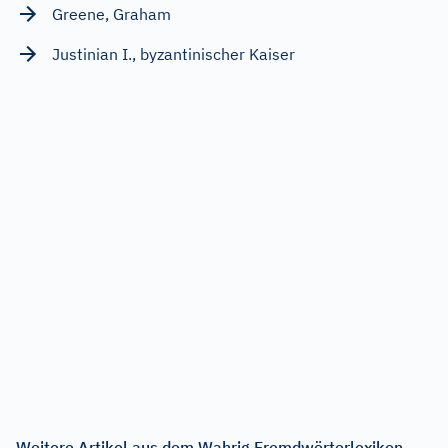
Greene, Graham
Justinian I., byzantinischer Kaiser
Weitere Artikel aus dem Wahrig Fremdwörterlexikon