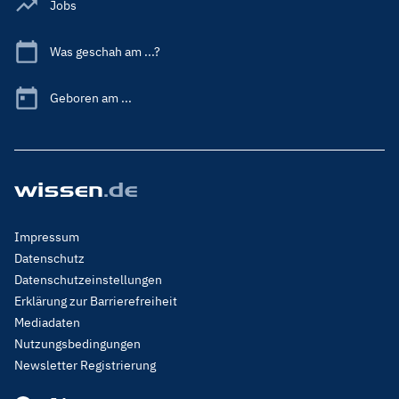
Jobs
Was geschah am ...?
Geboren am ...
Footer
Impressum
Menu
Datenschutz
Legal
Datenschutzeinstellungen
Erklärung zur Barrierefreiheit
Mediadaten
Nutzungsbedingungen
Newsletter Registrierung