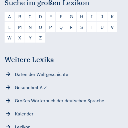
Suche im großen Lexikon
A
B
C
D
E
F
G
H
I
J
K
L
M
N
O
P
Q
R
S
T
U
V
W
X
Y
Z
Weitere Lexika
Daten der Weltgeschichte
Gesundheit A-Z
Großes Wörterbuch der deutschen Sprache
Kalender
Lexikon