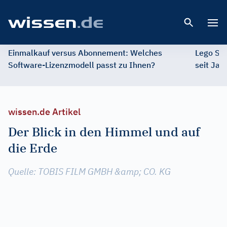
Open 
Einmalkauf versus Abonnement: Welches
Lego St
Software-Lizenzmodell passt zu Ihnen?
seit Jah
wissen.de Artikel
Der Blick in den Himmel und auf
die Erde
Quelle: TOBIS FILM GMBH &amp; CO. KG