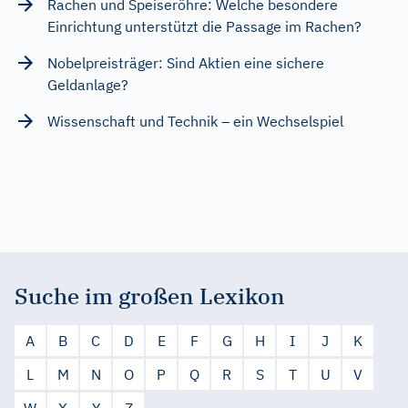
Rachen und Speiseröhre: Welche besondere
Einrichtung unterstützt die Passage im Rachen?
Nobelpreisträger: Sind Aktien eine sichere
Geldanlage?
Wissenschaft und Technik – ein Wechselspiel
Suche im großen Lexikon
A
B
C
D
E
F
G
H
I
J
K
L
M
N
O
P
Q
R
S
T
U
V
W
X
Y
Z