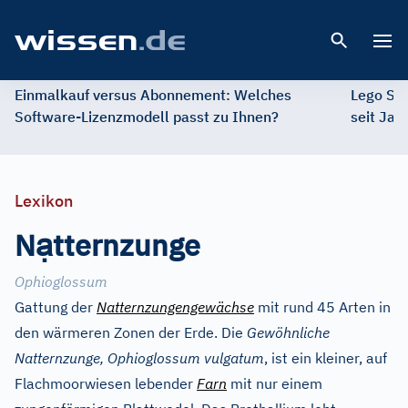
Open 
Einmalkauf versus Abonnement: Welches
Lego St
Software-Lizenzmodell passt zu Ihnen?
seit Jah
Lexikon
ạ
N
tternzunge
Ophioglossum
Gattung der
Natternzungengewächse
mit rund 45 Arten in
den wärmeren Zonen der Erde. Die
Gewöhnliche
Natternzunge, Ophioglossum vulgatum
, ist ein kleiner, auf
Flachmoorwiesen lebender
Farn
mit nur einem