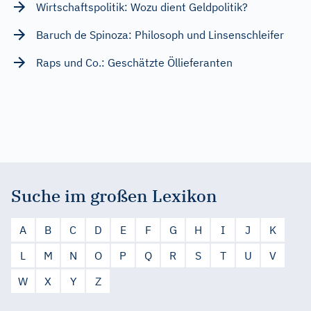
Wirtschaftspolitik: Wozu dient Geldpolitik?
Baruch de Spinoza: Philosoph und Linsenschleifer
Raps und Co.: Geschätzte Öllieferanten
Suche im großen Lexikon
A
B
C
D
E
F
G
H
I
J
K
L
M
N
O
P
Q
R
S
T
U
V
W
X
Y
Z