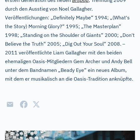
ersten Generation des neuen
Britpop
; Trennung 2009
durch den Ausstieg von Noel Gallagher.
’
Veröffentlichungen: „Definitely Maybe“ 1994; „(What
s
the Story) Morning Glory?“ 1995; „The Masterplan“
’
1998; „Standing on the Shoulder of Giants“ 2000; „Don
t
–
Believe the Truth“ 2005; „Dig Out Your Soul“ 2008.
2011 veröffentlichte Liam Gallagher mit den beiden
ehemaligen Oasis-Mitgliedern Gem Archer und Andy Bell
unter dem Bandnamen „Beady Eye“ ein neues Album,
mit dem er musikalisch an die Oasis-Tradition anknüpfte.