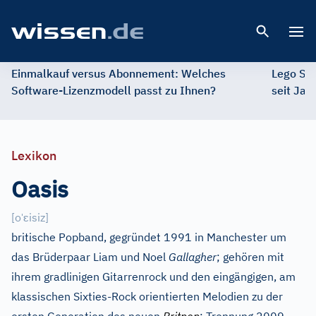
Open 
Einmalkauf versus Abonnement: Welches
Lego St
Software-Lizenzmodell passt zu Ihnen?
seit Jah
Lexikon
Oasis
ˈ
ɛ
[
o
isiz
]
britische Popband, gegründet 1991 in Manchester um
das Brüderpaar Liam und Noel
Gallagher
; gehören mit
ihrem gradlinigen Gitarrenrock und den eingängigen, am
klassischen Sixties-Rock orientierten Melodien zu der