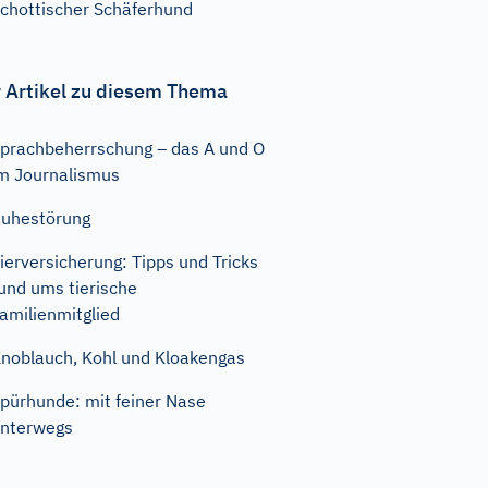
chottischer Schäferhund
 Artikel zu diesem Thema
prachbeherrschung – das A und O
m Journalismus
uhestörung
ierversicherung: Tipps und Tricks
und ums tierische
amilienmitglied
noblauch, Kohl und Kloakengas
pürhunde: mit feiner Nase
nterwegs