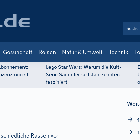
Gesundheit
Reisen
Natur & Umwelt
Technik
Le
 Abonnement:
Lego Star Wars: Warum die Kult-
E
Lizenzmodell
Serie Sammler seit Jahrzehnten
U
fasziniert
o
Weit
1
1
rschiedliche Rassen von