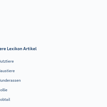
ere Lexikon Artikel
utztiere
austiere
Hunderassen
ollie
obtail