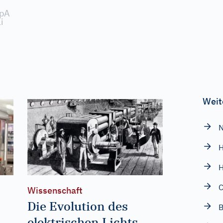
SpA
i
Weit
N
H
C
Wissenschaft
Die Evolution des
B
elektrischen Lichts