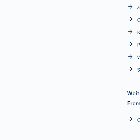
C
K
P
W
S
Weit
Frem
C