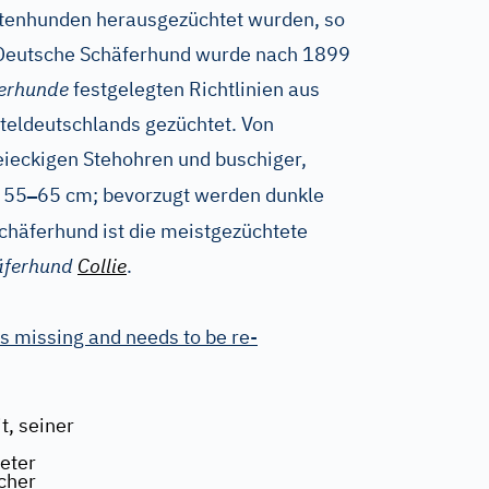
tenhunden herausgezüchtet wurden, so
 Deutsche Schäferhund wurde nach 1899
ferhunde
festgelegten Richtlinien aus
teldeutschlands gezüchtet. Von
reieckigen Stehohren und buschiger,
–
 55
65 cm; bevorzugt werden dunkle
chäferhund ist die meistgezüchtete
äferhund
Collie
.
s missing and needs to be re-
, seiner
eter
cher