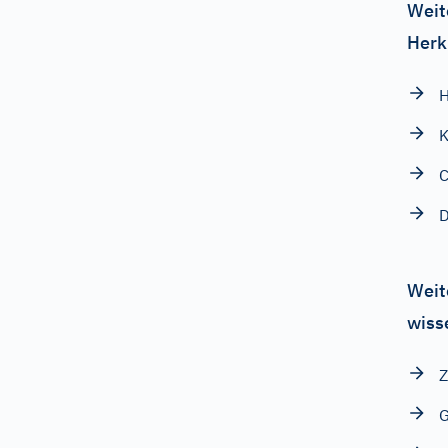
Weit
Herk
K
C
Weit
wiss
Z
G