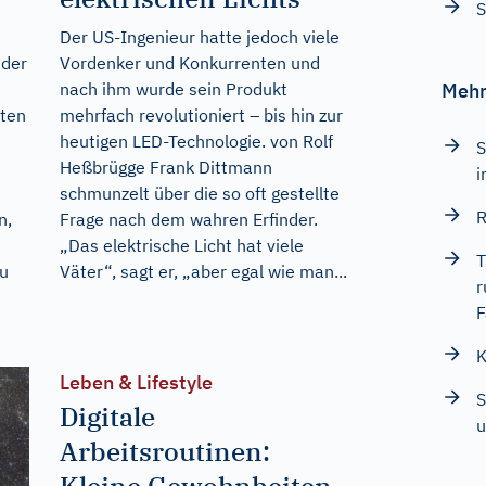
S
Der US-Ingenieur hatte jedoch viele
 der
Vordenker und Konkurrenten und
e
nach ihm wurde sein Produkt
Mehr
lten
mehrfach revolutioniert – bis hin zur
heutigen LED-Technologie. von Rolf
S
Heßbrügge Frank Dittmann
i
schmunzelt über die so oft gestellte
R
n,
Frage nach dem wahren Erfinder.
„Das elektrische Licht hat viele
T
zu
Väter“, sagt er, „aber egal wie man...
r
F
K
Leben & Lifestyle
S
Digitale
u
Arbeitsroutinen:
Kleine Gewohnheiten,