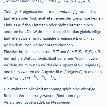
„5“ oder einer „6“:
P
(„5“ oder „6“) =
/
+
/
=
/
.
6
6
3
Zufällige Ereignisse nennt man
unabhängig
, wenn das
Eintreten oder Nichteintreten eines der Ereignisse keinen
Einfluss auf das Eintreten oder Nichteintreten eines
anderen hat. Die Wahrscheinlichkeit für das gleichzeitige
Eintreten zweier unabhängiger Ereignisse
E
und
F
ist
gleich dem Produkt der entsprechenden
Einzelwahrscheinlichkeiten:
P
(E
und
F) = P
(E)
·
P
(F)
; z.
B.
beträgt die Wahrscheinlichkeit bei einem Wurf mit zwei
Würfeln, beim ersten Würfel die Augenzahl 5 (Ereignis
E
)
und beim zweiten die Augenzahl 6 (Ereignis
F
) zu erzielen:
1
1
1
P
(„5“
und
„6“)
=
/
·
/
=
/
.
6
6
36
Die Wahrscheinlichkeitsrechnung spielt eine wichtige
Rolle im Versicherungswesen (Bestimmung der
Versicherungsbeiträge), im Messwesen