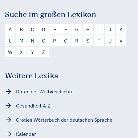
Suche im großen Lexikon
A
B
C
D
E
F
G
H
I
J
K
L
M
N
O
P
Q
R
S
T
U
V
W
X
Y
Z
Weitere Lexika
Daten der Weltgeschichte
Gesundheit A-Z
Großes Wörterbuch der deutschen Sprache
Kalender