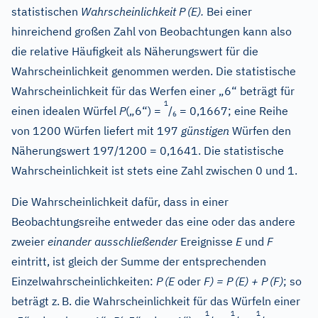
statistischen
Wahrscheinlichkeit P
(E).
Bei einer
hinreichend großen Zahl von Beobachtungen kann also
die relative Häufigkeit als Näherungswert für die
Wahrscheinlichkeit genommen werden. Die statistische
Wahrscheinlichkeit für das Werfen einer „6“ beträgt für
1
einen idealen Würfel
P
(„6“) =
/
= 0,1667; eine Reihe
6
von 1200 Würfen liefert mit 197
günstigen
Würfen den
Näherungswert 197/1200 = 0,1641. Die statistische
Wahrscheinlichkeit ist stets eine Zahl zwischen 0 und 1.
Die Wahrscheinlichkeit dafür, dass in einer
Beobachtungsreihe entweder das eine oder das andere
zweier
einander ausschließender
Ereignisse
E
und
F
eintritt, ist gleich der Summe der entsprechenden
Einzelwahrscheinlichkeiten:
P
(E
oder
F) = P
(E) + P
(F)
; so
beträgt z.
B. die Wahrscheinlichkeit für das Würfeln einer
1
1
1