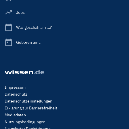
Jobs
Was geschah am ...?
Geboren am ...
Footer
Impressum
Menu
Datenschutz
Legal
Datenschutzeinstellungen
Erklärung zur Barrierefreiheit
Mediadaten
Nutzungsbedingungen
Newsletter Registrierung