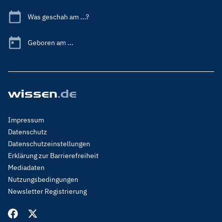
Was geschah am ...?
Geboren am ...
Footer
Impressum
Menu
Datenschutz
Legal
Datenschutzeinstellungen
Erklärung zur Barrierefreiheit
Mediadaten
Nutzungsbedingungen
Newsletter Registrierung