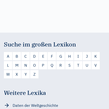
Suche im großen Lexikon
A
B
C
D
E
F
G
H
I
J
K
L
M
N
O
P
Q
R
S
T
U
V
W
X
Y
Z
Weitere Lexika
Daten der Weltgeschichte