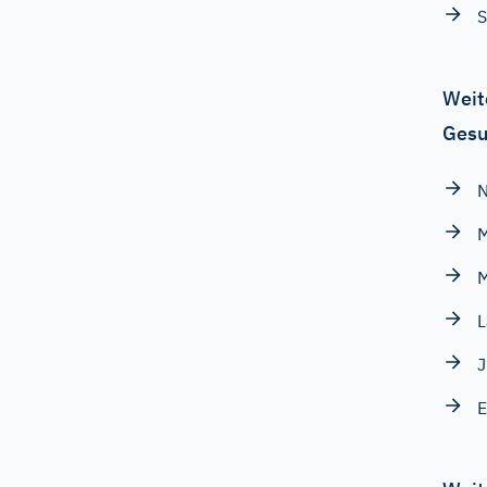
S
Weit
Gesu
N
M
M
L
J
E