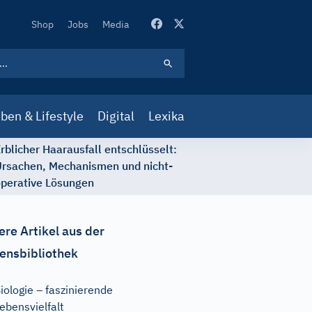
Secondary
Shop
Jobs
Media
Navigation
ben & Lifestyle
Digital
Lexika
rblicher Haarausfall entschlüsselt:
rsachen, Mechanismen und nicht-
perative Lösungen
ere Artikel aus der
ensbibliothek
iologie – faszinierende
ebensvielfalt