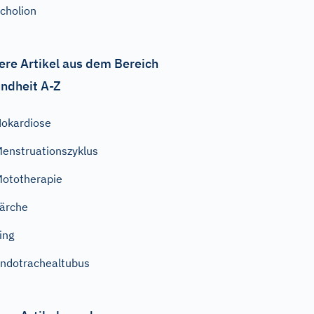
cholion
ere Artikel aus dem Bereich
ndheit A-Z
okardiose
enstruationszyklus
ototherapie
ärche
ing
ndotrachealtubus