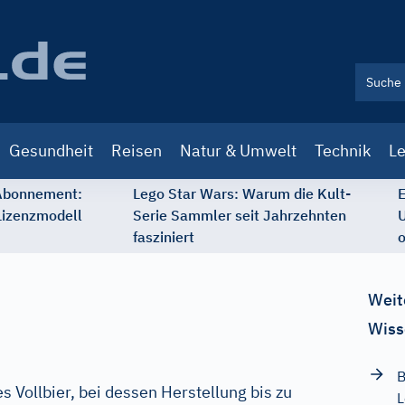
Gesundheit
Reisen
Natur & Umwelt
Technik
Le
 Abonnement:
Lego Star Wars: Warum die Kult-
E
Lizenzmodell
Serie Sammler seit Jahrzehnten
U
fasziniert
o
Weit
Wiss
B
s Vollbier, bei dessen Herstellung bis zu
L