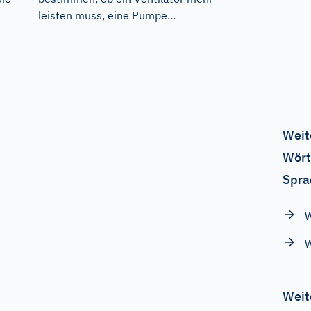
leisten muss, eine Pumpe...
Weit
Wört
Spra
W
W
Weit