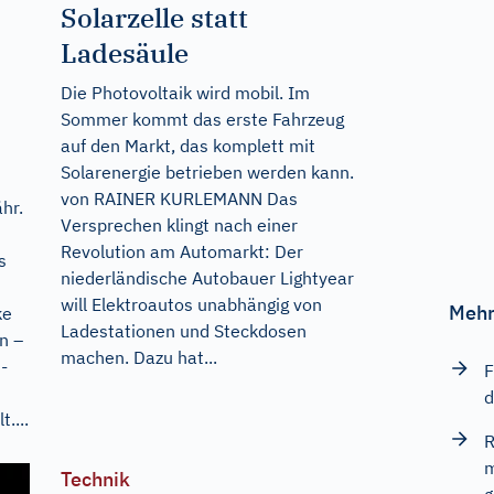
Solarzelle statt
Ladesäule
Die Photovoltaik wird mobil. Im
Sommer kommt das erste Fahrzeug
auf den Markt, das komplett mit
Solarenergie betrieben werden kann.
von RAINER KURLEMANN Das
hr.
Versprechen klingt nach einer
Revolution am Automarkt: Der
s
niederländische Autobauer Lightyear
will Elektroautos unabhängig von
Mehr
ke
Ladestationen und Steckdosen
n –
machen. Dazu hat...
-
F
d
....
R
m
Technik