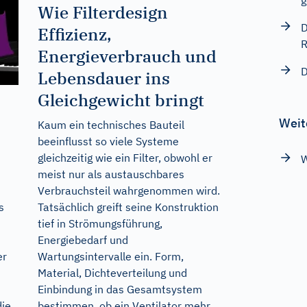
g
Wie Filterdesign
D
Effizienz,
R
Energieverbrauch und
D
Lebensdauer ins
Gleichgewicht bringt
Weit
Kaum ein technisches Bauteil
beeinflusst so viele Systeme
gleichzeitig wie ein Filter, obwohl er
W
meist nur als austauschbares
Verbrauchsteil wahrgenommen wird.
Tatsächlich greift seine Konstruktion
s
tief in Strömungsführung,
Energiebedarf und
Wartungsintervalle ein. Form,
er
Material, Dichteverteilung und
Einbindung in das Gesamtsystem
bestimmen, ob ein Ventilator mehr
die