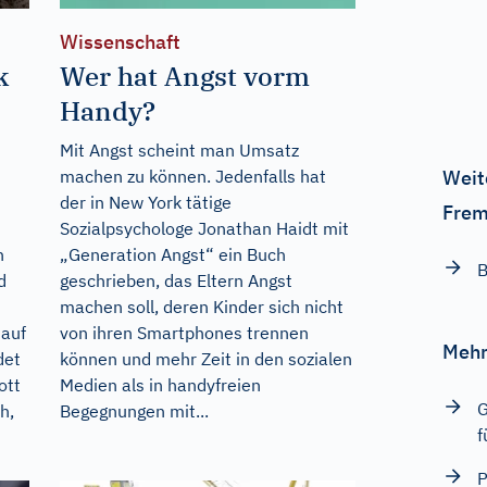
Wissenschaft
k
Wer hat Angst vorm
Handy?
Mit Angst scheint man Umsatz
machen zu können. Jedenfalls hat
Weit
der in New York tätige
Frem
Sozialpsychologe Jonathan Haidt mit
n
„Generation Angst“ ein Buch
B
d
geschrieben, das Eltern Angst
machen soll, deren Kinder sich nicht
 auf
von ihren Smartphones trennen
Mehr
det
können und mehr Zeit in den sozialen
ott
Medien als in handyfreien
G
h,
Begegnungen mit...
f
P