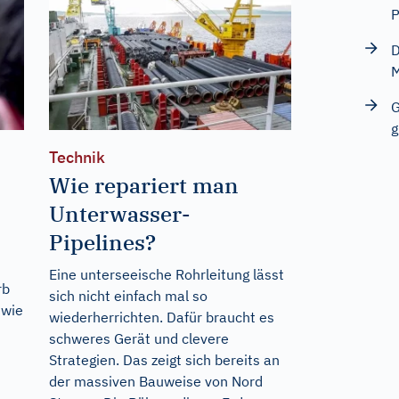
P
D
M
G
g
Technik
Wie repariert man
Unterwasser-
Pipelines?
Eine unterseeische Rohrleitung lässt
rb
sich nicht einfach mal so
 wie
wiederherrichten. Dafür braucht es
schweres Gerät und clevere
Strategien. Das zeigt sich bereits an
der massiven Bauweise von Nord