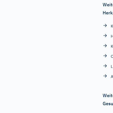
Weit
Herk
K
H
O
L
A
Weit
Gesu