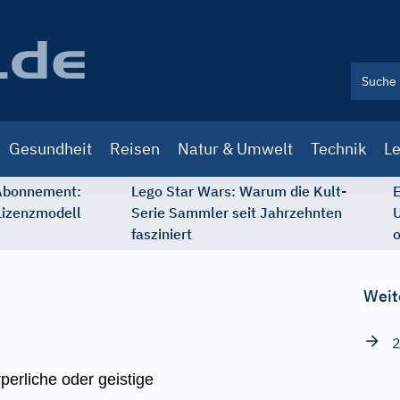
Gesundheit
Reisen
Natur & Umwelt
Technik
Le
 Abonnement:
Lego Star Wars: Warum die Kult-
E
Lizenzmodell
Serie Sammler seit Jahrzehnten
U
fasziniert
o
Weit
2
perliche oder geistige