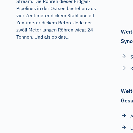
Stream. Die Röhren dieser Erdgas-
Pipelines in der Ostsee bestehen aus
vier Zentimeter dickem Stahl und elf
Zentimeter dickem Beton. Jede der
zwölf Meter langen Röhren wiegt 24
Weit
Tonnen. Und als ob das...
Syno
K
Weit
Gesu
A
L