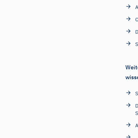
A
O
D
S
Weit
wiss
S
D
A
„