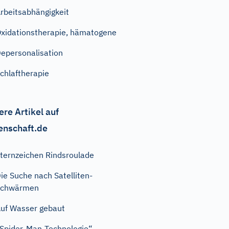
rbeitsabhängigkeit
xidationstherapie, hämatogene
epersonalisation
chlaftherapie
ere Artikel auf
enschaft.de
ternzeichen Rindsroulade
ie Suche nach Satelliten-
Schwärmen
uf Wasser gebaut
Spider-Man-Technologie“