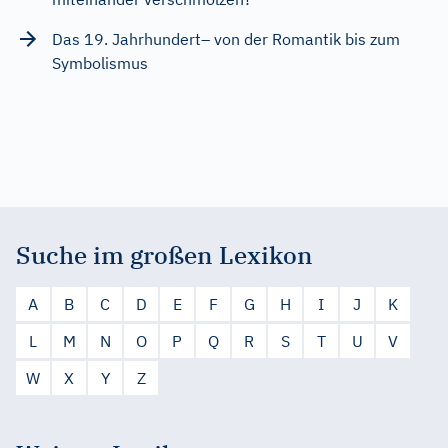
Das 19. Jahrhundert– von der Romantik bis zum
Symbolismus
Suche im großen Lexikon
A
B
C
D
E
F
G
H
I
J
K
L
M
N
O
P
Q
R
S
T
U
V
W
X
Y
Z