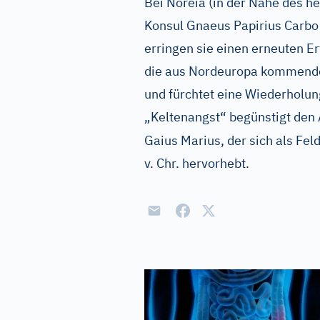
Bei Noreia (in der Nähe des h
Konsul Gnaeus Papirius Carbo 
erringen sie einen erneuten Er
die aus Nordeuropa kommende
und fürchtet eine Wiederholun
„Keltenangst“ begünstigt den
Gaius Marius, der sich als Fel
v. Chr. hervorhebt.