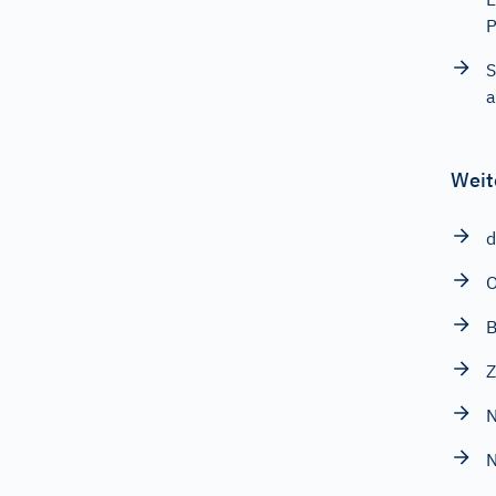
P
S
a
Weit
d
B
Z
N
N