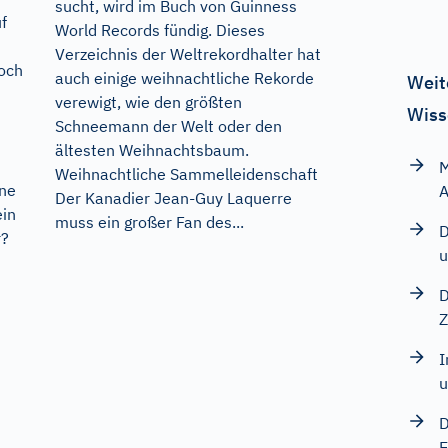
sucht, wird im Buch von Guinness
f
World Records fündig. Dieses
Verzeichnis der Weltrekordhalter hat
Doch
auch einige weihnachtliche Rekorde
Weit
verewigt, wie den größten
Wiss
Schneemann der Welt oder den
ältesten Weihnachtsbaum.
M
Weihnachtliche Sammelleidenschaft
ine
A
Der Kanadier Jean-Guy Laquerre
ein
muss ein großer Fan des...
D
r?
u
D
Z
I
u
D
E