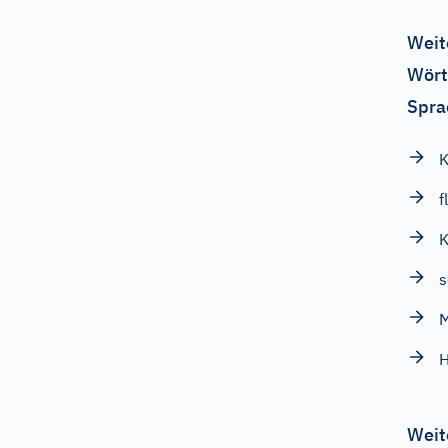
Weit
Wört
Spra
K
f
K
s
Weit