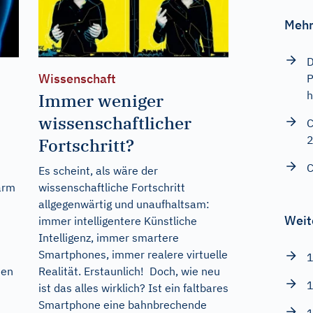
Mehr
D
Wissenschaft
P
h
Immer weniger
wissenschaftlicher
C
Fortschritt?
C
t
Es scheint, als wäre der
arm
wissenschaftliche Fortschritt
allgegenwärtig und unaufhaltsam:
Weit
immer intelligentere Künstliche
Intelligenz, immer smartere
Smartphones, immer realere virtuelle
1
ten
Realität. Erstaunlich! Doch, wie neu
1
ist das alles wirklich? Ist ein faltbares
Smartphone eine bahnbrechende