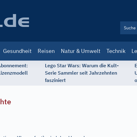
Gesundheit
Reisen
Natur & Umwelt
Technik
Le
 Abonnement:
Lego Star Wars: Warum die Kult-
E
Lizenzmodell
Serie Sammler seit Jahrzehnten
U
fasziniert
o
chte