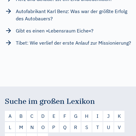
Autofabrikant Karl Benz: Was war der größte Erfolg
des Autobauers?
Gibt es einen »Lebensraum Eiche«?
Tibet: Wie verlief der erste Anlauf zur Missionierung?
Suche im großen Lexikon
A
B
C
D
E
F
G
H
I
J
K
L
M
N
O
P
Q
R
S
T
U
V