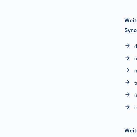
Weit
Syno
d
ü
m
t
ü
i
Weit