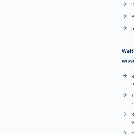
D
B
o
Weit
wiss
R
m
T
s
S
w
E