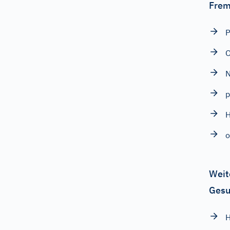
Frem
P
O
N
p
H
o
Weit
Gesu
H