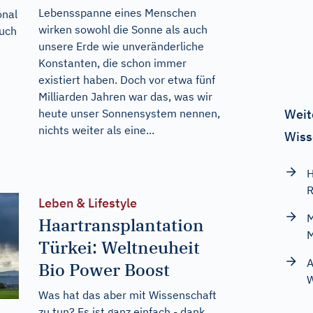
Lebensspanne eines Menschen
onal
wirken sowohl die Sonne als auch
auch
unsere Erde wie unveränderliche
Konstanten, die schon immer
existiert haben. Doch vor etwa fünf
Milliarden Jahren war das, was wir
heute unser Sonnensystem nennen,
Weit
nichts weiter als eine...
Wiss
H
R
Leben & Lifestyle
M
Haartransplantation
M
Türkei: Weltneuheit
A
Bio Power Boost
W
Was hat das aber mit Wissenschaft
zu tun? Es ist ganz einfach - dank