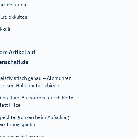
armblutung
lut, okkultes
kkult
ere Artikel auf
enschaft.de
elativistisch genau – Atomuhren
essen Höhenunterschiede
rias-Jura-Aussterben durch Kälte
tatt Hitze
pechte grunzen beim Aufschlag
ie Tennisspieler
ine einzige Zigarette …