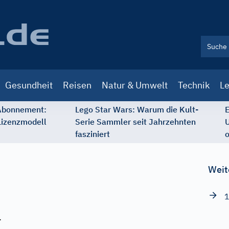
Gesundheit
Reisen
Natur & Umwelt
Technik
Le
 Abonnement:
Lego Star Wars: Warum die Kult-
E
Lizenzmodell
Serie Sammler seit Jahrzehnten
U
fasziniert
o
Weit
1
.