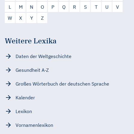
L
M
N
O
P
Q
R
S
T
U
V
W
X
Y
Z
Weitere Lexika
Daten der Weltgeschichte
Gesundheit A-Z
Großes Wörterbuch der deutschen Sprache
Kalender
Lexikon
Vornamenlexikon