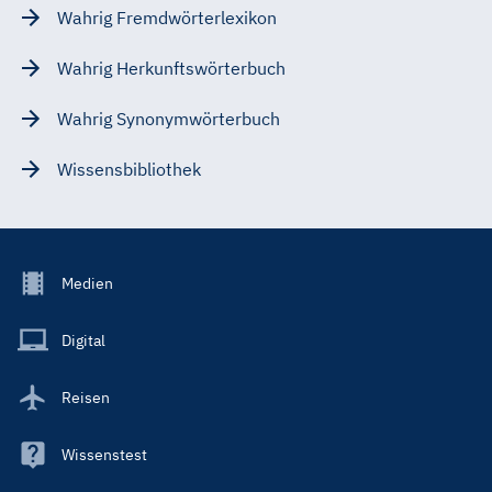
Wahrig Fremdwörterlexikon
Wahrig Herkunftswörterbuch
Wahrig Synonymwörterbuch
Wissensbibliothek
Footer
Medien
Menu
Main
Digital
Reisen
Wissenstest