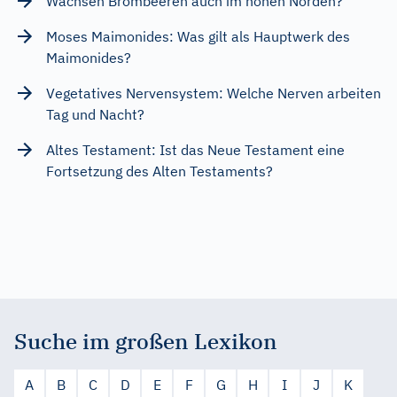
Wachsen Brombeeren auch im hohen Norden?
Moses Maimonides: Was gilt als Hauptwerk des
Maimonides?
Vegetatives Nervensystem: Welche Nerven arbeiten
Tag und Nacht?
Altes Testament: Ist das Neue Testament eine
Fortsetzung des Alten Testaments?
Suche im großen Lexikon
A
B
C
D
E
F
G
H
I
J
K