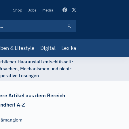
Secondary
Shop
Jobs
Media
Navigation
ben & Lifestyle
Digital
Lexika
rblicher Haarausfall entschlüsselt:
rsachen, Mechanismen und nicht-
perative Lösungen
ere Artikel aus dem Bereich
ndheit A-Z
Hämangiom