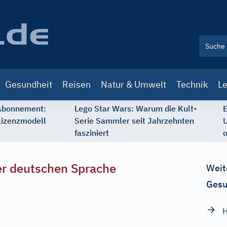
Gesundheit
Reisen
Natur & Umwelt
Technik
Le
 Abonnement:
Lego Star Wars: Warum die Kult-
E
Lizenzmodell
Serie Sammler seit Jahrzehnten
U
fasziniert
o
r deutschen Sprache
Weit
Gesu