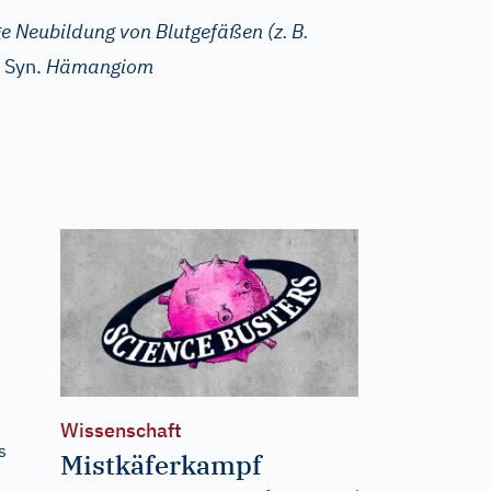
ge Neubildung von Blutgefäßen (z.
B.
Syn.
Hämangiom
Wissenschaft
s
Mistkäferkampf