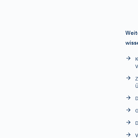
Weit
wiss
K
V
Z
Ü
D
G
D
V