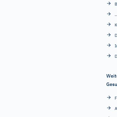
K
I
D
Weit
Gesu
F
A