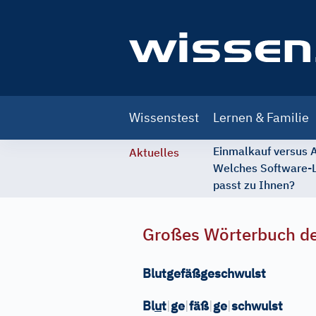
Main
Wissenstest
Lernen & Familie
navigation
Einmalkauf versus
Aktuelles
Welches Software-
passt zu Ihnen?
Großes Wörterbuch de
Blutgefäßgeschwulst
Bl
u
t
|
ge
|
fäß
|
ge
|
schwulst