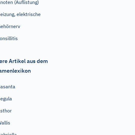
noten (Auflistung)
eizung, elektrische
ehörnerv
onsillitis
ere Artikel aus dem
amenlexikon
asanta
egula
sthor
allis
abriella