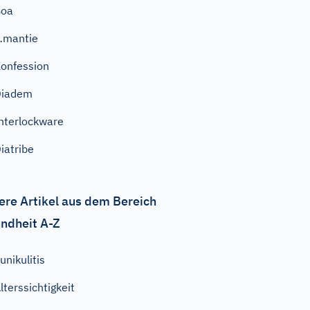
Boa
…mantie
onfession
Diadem
nterlockware
iatribe
ere Artikel aus dem Bereich
ndheit A-Z
unikulitis
lterssichtigkeit