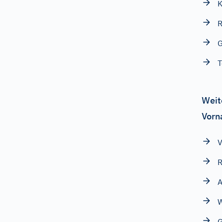
K
R
G
T
Weit
Vorn
V
R
A
W
G