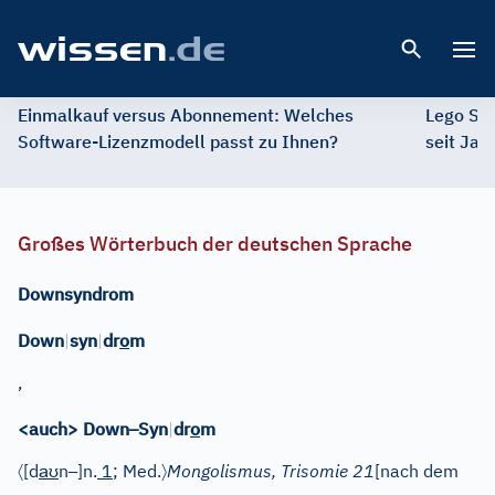
Open 
Einmalkauf versus Abonnement: Welches
Lego St
Software-Lizenzmodell passt zu Ihnen?
seit Jah
Großes Wörterbuch der deutschen Sprache
Downsyndrom
Down
|
syn
|
dr
o
m
,
–
<auch> Down
Syn
|
dr
o
m
〈
aʊ
–
〉
[d
n
]
n.
1
; Med.
Mongolismus, Trisomie 21
[nach dem