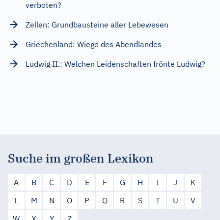
verboten?
Zellen: Grundbausteine aller Lebewesen
Griechenland: Wiege des Abendlandes
Ludwig II.: Welchen Leidenschaften frönte Ludwig?
Suche im großen Lexikon
A
B
C
D
E
F
G
H
I
J
K
L
M
N
O
P
Q
R
S
T
U
V
W
X
Y
Z