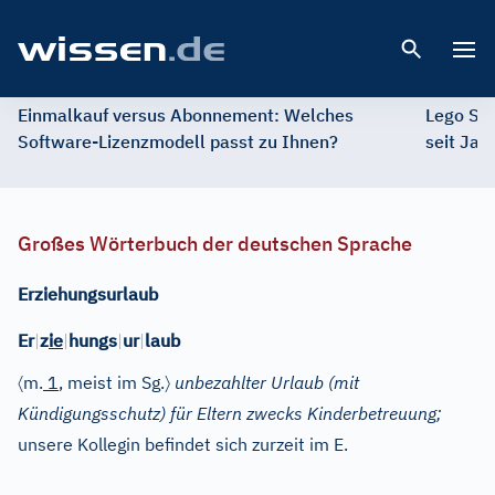
Open 
Einmalkauf versus Abonnement: Welches
Lego St
Software-Lizenzmodell passt zu Ihnen?
seit Jah
Großes Wörterbuch der deutschen Sprache
Erziehungsurlaub
Er
|
z
ie
|
hungs
|
ur
|
laub
〈
〉
m.
1
, meist im Sg.
unbezahlter Urlaub (mit
Kündigungsschutz) für Eltern zwecks Kinderbetreuung;
unsere Kollegin befindet sich zurzeit im E.