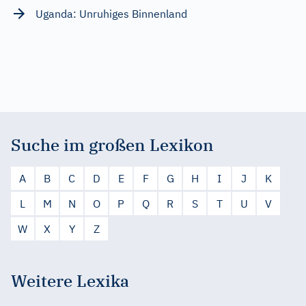
Uganda: Unruhiges Binnenland
Suche im großen Lexikon
A
B
C
D
E
F
G
H
I
J
K
L
M
N
O
P
Q
R
S
T
U
V
W
X
Y
Z
Weitere Lexika