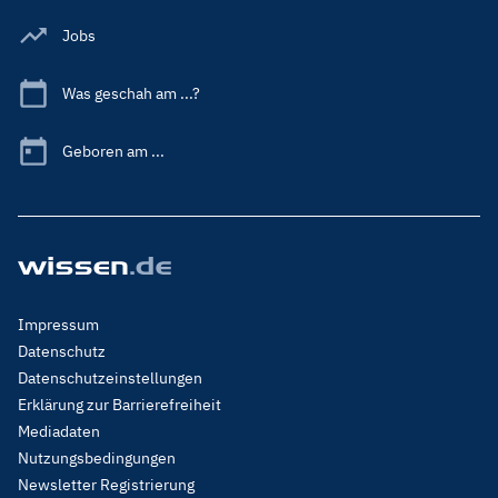
Jobs
Was geschah am ...?
Geboren am ...
Footer
Impressum
Menu
Datenschutz
Legal
Datenschutzeinstellungen
Erklärung zur Barrierefreiheit
Mediadaten
Nutzungsbedingungen
Newsletter Registrierung