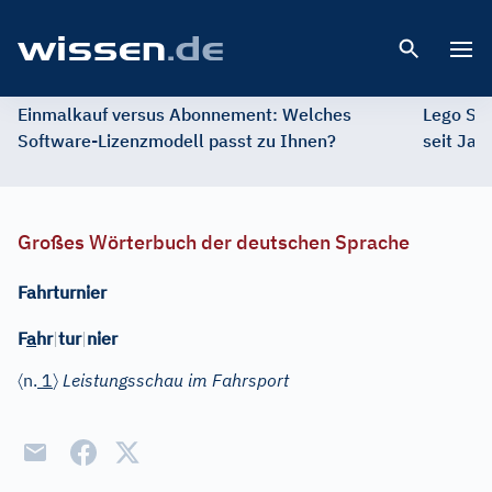
Open 
Einmalkauf versus Abonnement: Welches
Lego St
Software-Lizenzmodell passt zu Ihnen?
seit Jah
Großes Wörterbuch der deutschen Sprache
Fahrturnier
F
a
hr
|
tur
|
nier
〈
〉
n.
1
Leistungsschau im Fahrsport