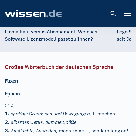
Open 
Einmalkauf versus Abonnement: Welches
Lego St
Software-Lizenzmodell passt zu Ihnen?
seit Jah
Großes Wörterbuch der deutschen Sprache
Faxen
ạ
F
|
xen
〈
〉
Pl.
1.
spaßige Grimassen und Bewegungen;
F. machen
2.
albernes Getue, dumme Späße
3.
Ausflüchte, Ausreden;
mach keine F., sondern fang an!