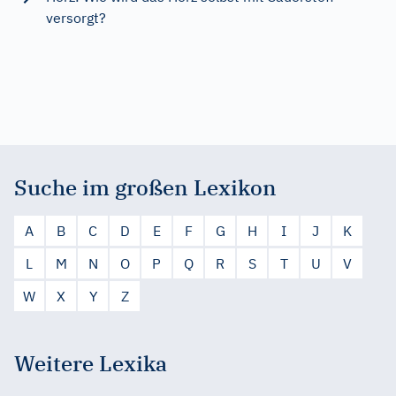
versorgt?
Suche im großen Lexikon
A
B
C
D
E
F
G
H
I
J
K
L
M
N
O
P
Q
R
S
T
U
V
W
X
Y
Z
Weitere Lexika