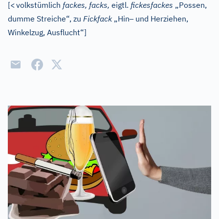
[
<
volkstümlich
fackes, facks,
eigtl.
fickesfackes
„Possen,
–
dumme Streiche“, zu
Fickfack
„Hin
und Herziehen,
Winkelzug, Ausflucht“]