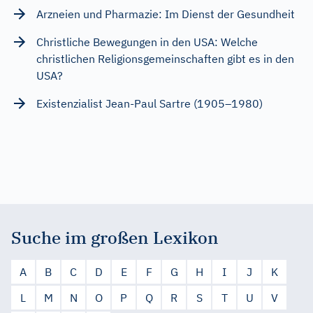
Arzneien und Pharmazie: Im Dienst der Gesundheit
Christliche Bewegungen in den USA: Welche
christlichen Religionsgemeinschaften gibt es in den
USA?
Existenzialist Jean-Paul Sartre (1905–1980)
Suche im großen Lexikon
A
B
C
D
E
F
G
H
I
J
K
L
M
N
O
P
Q
R
S
T
U
V