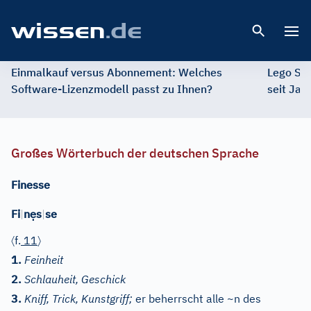
Open 
Einmalkauf versus Abonnement: Welches
Lego St
Software-Lizenzmodell passt zu Ihnen?
seit Jah
Großes Wörterbuch der deutschen Sprache
Finesse
ẹ
Fi
|
n
s
|
se
〈
〉
f.
11
1.
Feinheit
2.
Schlauheit, Geschick
3.
Kniff, Trick, Kunstgriff;
er beherrscht alle ~n des