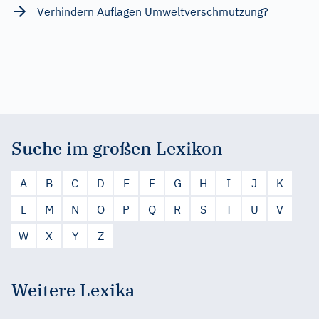
Verhindern Auflagen Umweltverschmutzung?
Suche im großen Lexikon
A
B
C
D
E
F
G
H
I
J
K
L
M
N
O
P
Q
R
S
T
U
V
W
X
Y
Z
Weitere Lexika