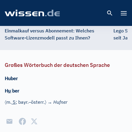
Open 
Einmalkauf versus Abonnement: Welches
Lego St
Software-Lizenzmodell passt zu Ihnen?
seit Jah
Großes Wörterbuch der deutschen Sprache
Huber
H
u
|
ber
〈
–
〉
m.
5
; bayr.
österr.
→
Hufner