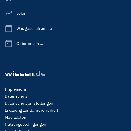
Jobs
Was geschah am ...?
Geboren am ...
Footer
Impressum
Menu
Datenschutz
Legal
Datenschutzeinstellungen
Erklärung zur Barrierefreiheit
Mediadaten
Nutzungsbedingungen