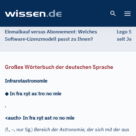
Open 
Einmalkauf versus Abonnement: Welches
Lego St
Software-Lizenzmodell passt zu Ihnen?
seit Jah
Großes Wörterbuch der deutschen Sprache
Infrarotastronomie
◆
In
|
fra
|
r
o
t
|
as
|
tro
|
no
|
mie
,
<auch> In
|
fra
|
r
o
t
|
ast
|
ro
|
no
|
mie
〈
–
〉
f.
,
, nur Sg.
Bereich der Astronomie, der sich mit der aus