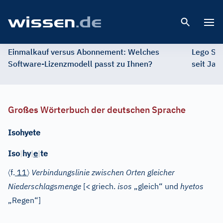
Open 
Einmalkauf versus Abonnement: Welches
Lego St
Software-Lizenzmodell passt zu Ihnen?
seit Jah
Großes Wörterbuch der deutschen Sprache
Isohyete
e
Iso
|
hy
|
|
te
〈
〉
f.
11
Verbindungslinie zwischen Orten gleicher
Niederschlagsmenge
[
<
griech.
isos
„gleich“ und
hyetos
„Regen“]