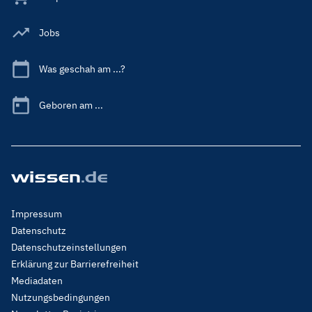
Jobs
Was geschah am ...?
Geboren am ...
Footer
Impressum
Menu
Datenschutz
Legal
Datenschutzeinstellungen
Erklärung zur Barrierefreiheit
Mediadaten
Nutzungsbedingungen