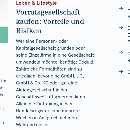
Leben & Lifestyle
H
Vorratsgesellschaft
R
kaufen: Vorteile und
D
Risiken
E
Wer eine Personen- oder
P
Kapitalgesellschaft gründen oder
D
seine Einzelfirma in eine Gesellschaft
R
umwandeln möchte, benötigt Geduld.
Zahlreiche Formalitäten sind zu
O
erledigen, bevor eine GmbH, UG,
 im
GmbH & Co. KG oder gar eine
se
Aktiengesellschaft in der
is
Geschäftswelt tätig werden kann.
Allein die Eintragung in das
ls
Handelsregister kann mehrere
Wochen in Anspruch nehmen.
en
Während dieser...