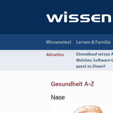
Main
Wissenstest
Lernen & Familie
navigation
Einmalkauf versus
Aktuelles
Welches Software-
passt zu Ihnen?
Gesundheit A-Z
Nase
Image