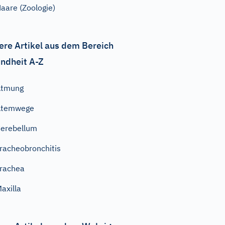
aare (Zoologie)
ere Artikel aus dem Bereich
ndheit A-Z
Atmung
Atemwege
erebellum
racheobronchitis
rachea
axilla