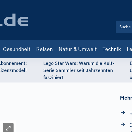
Gesundheit
Reisen
Natur & Umwelt
Technik
Le
 Abonnement:
Lego Star Wars: Warum die Kult-
E
Lizenzmodell
Serie Sammler seit Jahrzehnten
U
fasziniert
o
Mehr
E
D
Bild vergrößern