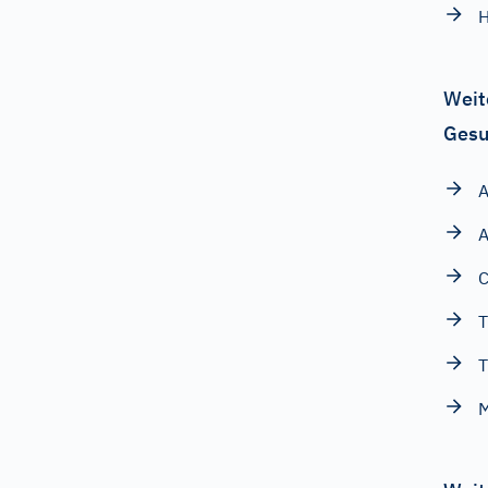
H
Weit
Gesu
C
T
T
M