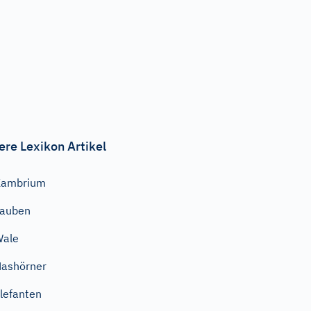
ere Lexikon Artikel
Kambrium
Tauben
Wale
ashörner
lefanten