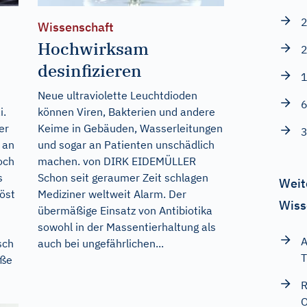
2
Wissenschaft
Hochwirksam
2
desinfizieren
1
Neue ultraviolette Leuchtdioden
6
i.
können Viren, Bakterien und andere
er
Keime in Gebäuden, Wasserleitungen
3
 an
und sogar an Patienten unschädlich
och
machen. von DIRK EIDEMÜLLER
s
Schon seit geraumer Zeit schlagen
Weit
öst
Mediziner weltweit Alarm. Der
Wiss
übermäßige Einsatz von Antibiotika
sowohl in der Massentierhaltung als
A
sch
auch bei ungefährlichen...
T
iße
R
O