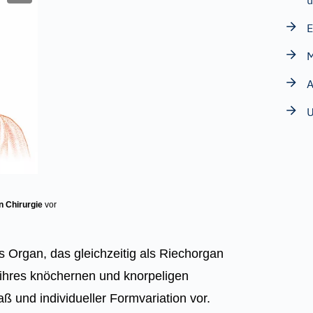
u
E
M
A
n Chirurgie
vor
Organ, das gleichzeitig als Riechorgan
e ihres knöchernen und knorpeligen
ß und individueller Formvariation vor.