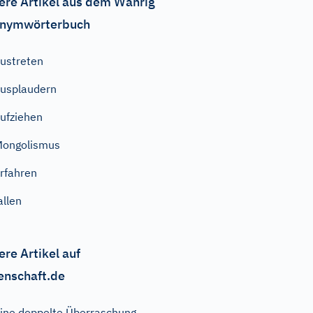
ere Artikel aus dem Wahrig
nymwörterbuch
ustreten
usplaudern
ufziehen
ongolismus
rfahren
allen
ere Artikel auf
enschaft.de
ine doppelte Überraschung