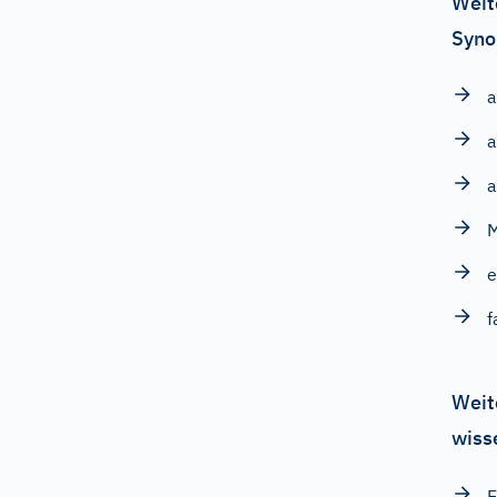
Weit
Syno
a
a
a
M
e
f
Weit
wiss
E