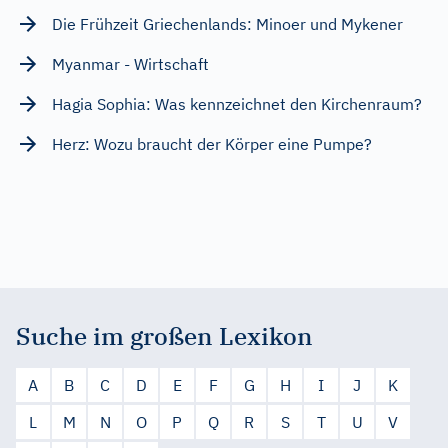
Die Frühzeit Griechenlands: Minoer und Mykener
Myanmar - Wirtschaft
Hagia Sophia: Was kennzeichnet den Kirchenraum?
Herz: Wozu braucht der Körper eine Pumpe?
Suche im großen Lexikon
A
B
C
D
E
F
G
H
I
J
K
L
M
N
O
P
Q
R
S
T
U
V