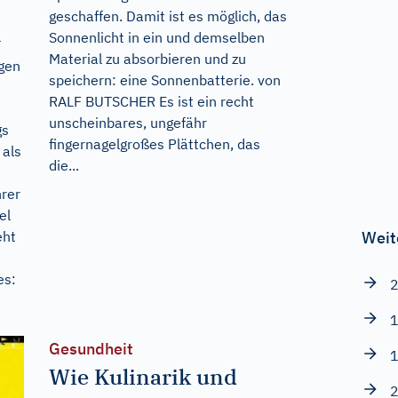
geschaffen. Damit ist es möglich, das
n
Sonnenlicht in ein und demselben
Material zu absorbieren und zu
egen
speichern: eine Sonnenbatterie. von
RALF BUTSCHER Es ist ein recht
unscheinbares, ungefähr
gs
fingernagelgroßes Plättchen, das
 als
die...
hrer
el
eht
Weit
es:
2
1
Gesundheit
1
Wie Kulinarik und
2