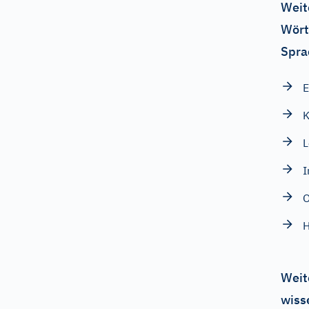
Weit
Wört
Spra
K
L
O
H
Weit
wiss