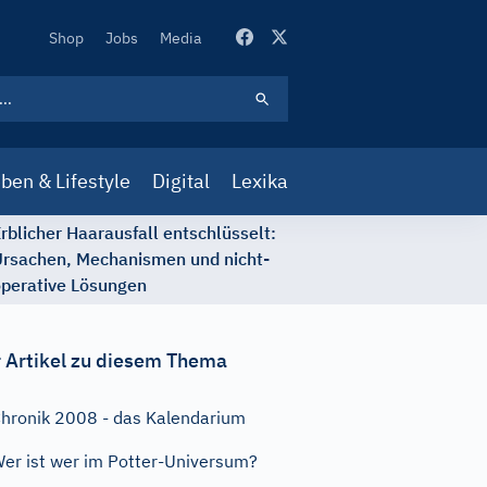
Secondary
Shop
Jobs
Media
Navigation
ben & Lifestyle
Digital
Lexika
rblicher Haarausfall entschlüsselt:
rsachen, Mechanismen und nicht-
perative Lösungen
 Artikel zu diesem Thema
hronik 2008 - das Kalendarium
er ist wer im Potter-Universum?