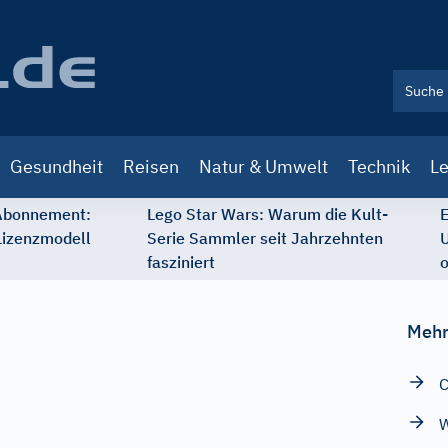
Gesundheit
Reisen
Natur & Umwelt
Technik
Le
 Abonnement:
Lego Star Wars: Warum die Kult-
E
Lizenzmodell
Serie Sammler seit Jahrzehnten
U
fasziniert
o
Mehr
C
W