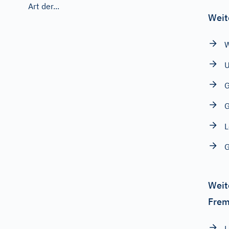
Art der...
Weit
W
G
G
L
G
Weit
Frem
L