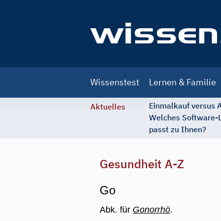
Main
Wissenstest
Lernen & Familie
navigation
Einmalkauf versus
Aktuelles
Welches Software-
passt zu Ihnen?
Gesundheit A-Z
Go
Abk. für
Gonorrhö
.