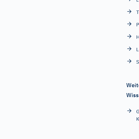
T
P
H
L
S
Weit
Wiss
G
K