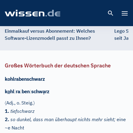
Open 
Einmalkauf versus Abonnement: Welches
Lego St
Software-Lizenzmodell passt zu Ihnen?
seit Jah
Großes Wörterbuch der deutschen Sprache
kohlrabenschwarz
ạ
k
o
hl
|
ra
|
ben
|
schw
rz
〈
〉
Adj.
, o.
Steig.
1.
tiefschwarz
2.
so dunkel, dass man überhaupt nichts mehr sieht;
eine
~e Nacht