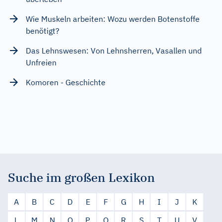
Wie Muskeln arbeiten: Wozu werden Botenstoffe
benötigt?
Das Lehnswesen: Von Lehnsherren, Vasallen und
Unfreien
Komoren - Geschichte
Suche im großen Lexikon
A
B
C
D
E
F
G
H
I
J
K
L
M
N
O
P
Q
R
S
T
U
V