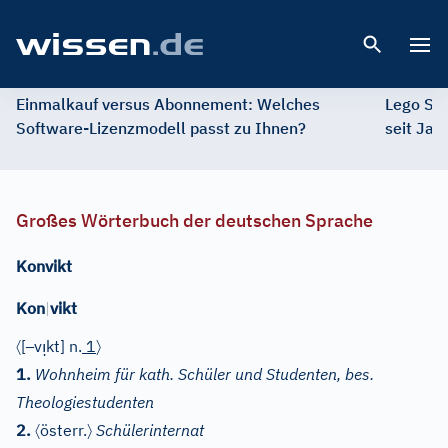
Open 
Einmalkauf versus Abonnement: Welches
Lego St
Software-Lizenzmodell passt zu Ihnen?
seit Jah
Großes Wörterbuch der deutschen Sprache
Konvikt
Kon
|
vikt
〈
–
ı̣
〉
[
v
kt]
n.
1
1.
Wohnheim für kath. Schüler und Studenten, bes.
Theologiestudenten
〈
〉
2.
österr.
Schülerinternat