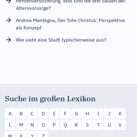
Rentenversicherung: Was sind die drei Säulen der
Altersvorsorge?
Andrea Mantegna, Der Tote Christus: Perspektive
als Konzept
Wie sieht eine Stadt typischerweise aus?
Suche im großen Lexikon
A
B
C
D
E
F
G
H
I
J
K
L
M
N
O
P
Q
R
S
T
U
V
W
X
Y
Z