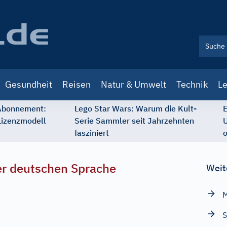
Gesundheit
Reisen
Natur & Umwelt
Technik
Le
 Abonnement:
Lego Star Wars: Warum die Kult-
E
Lizenzmodell
Serie Sammler seit Jahrzehnten
U
fasziniert
o
r deutschen Sprache
Weit
M
S