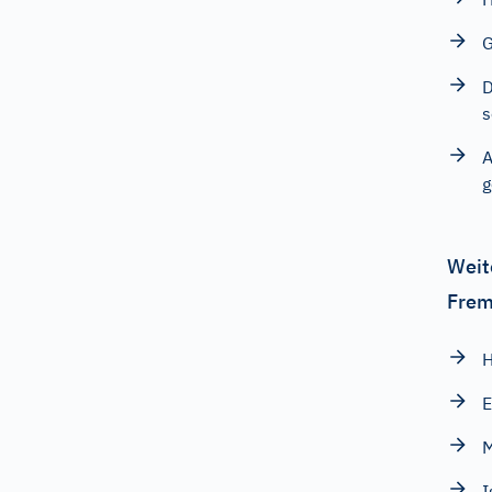
G
D
s
A
g
Weit
Frem
H
E
M
I