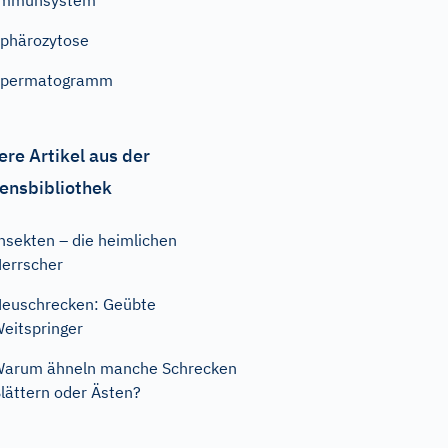
Immunsystem
phärozytose
Spermatogramm
ere Artikel aus der
ensbibliothek
nsekten – die heimlichen
errscher
euschrecken: Geübte
eitspringer
arum ähneln manche Schrecken
lättern oder Ästen?