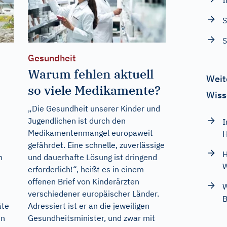
S
Gesundheit
Warum fehlen aktuell
Weit
so viele Medikamente?
Wiss
„Die Gesundheit unserer Kinder und
Jugendlichen ist durch den
I
Medikamentenmangel europaweit
H
gefährdet. Eine schnelle, zuverlässige
H
n
und dauerhafte Lösung ist dringend
W
erforderlich!“, heißt es in einem
offenen Brief von Kinderärzten
W
verschiedener europäischer Länder.
B
äte
Adressiert ist er an die jeweiligen
en
Gesundheitsminister, und zwar mit