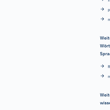
p
m
Weit
Wört
Spra
R
m
Weit
wiss