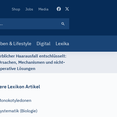
Secondary
Shop
Jobs
Media
Navigation
ben & Lifestyle
Digital
Lexika
rblicher Haarausfall entschlüsselt:
rsachen, Mechanismen und nicht-
perative Lösungen
ere Lexikon Artikel
onokotyledonen
ystematik (Biologie)