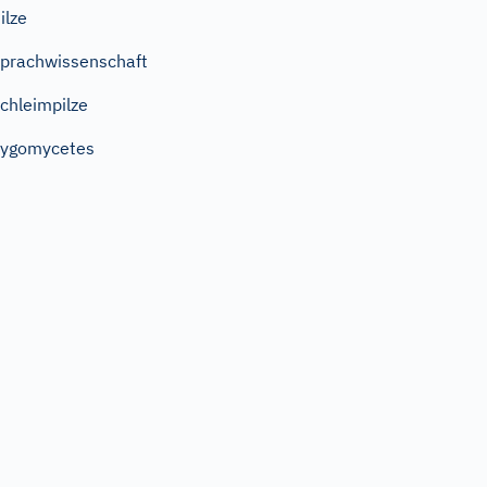
ilze
prachwissenschaft
chleimpilze
Zygomycetes