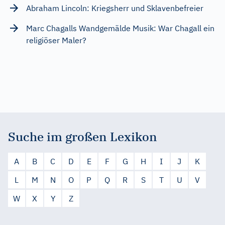
Abraham Lincoln: Kriegsherr und Sklavenbefreier
Marc Chagalls Wandgemälde Musik: War Chagall ein
religiöser Maler?
Suche im großen Lexikon
A
B
C
D
E
F
G
H
I
J
K
L
M
N
O
P
Q
R
S
T
U
V
W
X
Y
Z