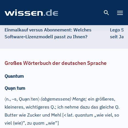
Open 
Einmalkauf versus Abonnement: Welches
Lego St
Software-Lizenzmodell passt zu Ihnen?
seit Jah
Großes Wörterbuch der deutschen Sprache
Quantum
ạ
Qu
n
|
tum
〈
–
ạ
〉
n.
,
s
, Qu
n
|
ten
(abgemessene) Menge;
ein größeres,
kleineres, wichtigeres Q.; ich nehme dazu das gleiche Q.
Butter wie Zucker und Mehl
[
<
lat.
quantum
„wie viel, so
viel (wie)“, zu
quam
„wie“]