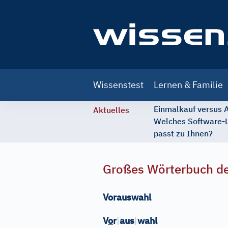
Main
Wissenstest
Lernen & Familie
navigation
Einmalkauf versus
Aktuelles
Welches Software-
passt zu Ihnen?
Großes Wörterbuch de
Vorauswahl
V
o
r
|
aus
|
wahl