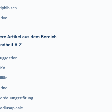
riphibisch
rive
ere Artikel aus dem Bereich
ndheit A-Z
uggestion
PKV
iliär
rind
erdauungsstörung
adiusaplasie