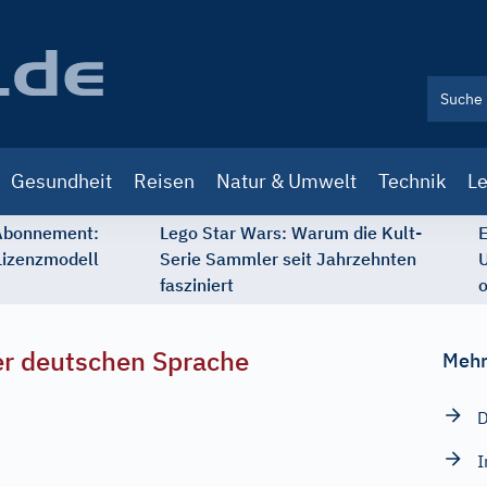
Gesundheit
Reisen
Natur & Umwelt
Technik
Le
 Abonnement:
Lego Star Wars: Warum die Kult-
E
Lizenzmodell
Serie Sammler seit Jahrzehnten
U
fasziniert
o
r deutschen Sprache
Mehr
D
I