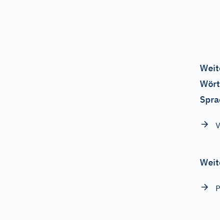
Weit
Wört
Spra
V
Weit
P