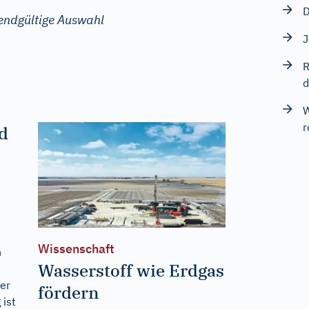
D
 endgültige Auswahl
J
R
d
W
r
d
Wissenschaft
n
Wasserstoff wie Erdgas
n
ter
fördern
ist