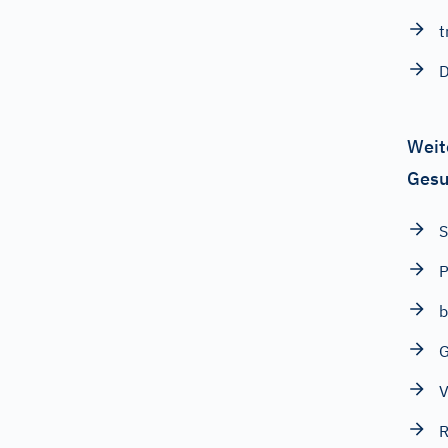
t
D
Weit
Gesu
S
b
G
V
R