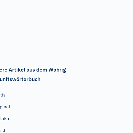
ere Artikel aus dem Wahrig
unftswörterbuch
ltis
pinal
lakat
est